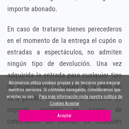
importe abonado.
En caso de tratarse bienes perecederos
en el momento de la entrega el cupón o
entradas a espectáculos, no admiten
ningún tipo de devolución. Una vez
adquirida la entrada para cualquier tipo
Alcomercio utiliza cookies propias y de terceros para mejorar
de espectáculo a través de la Web no
nuestros servicios. Si continúas navegando, consideramos que
aceptas su uso.
Para más información visita nuestra política de
será posible su cambio ni devuelto su
Cookies.Aceptar
importe, excepto en casos de
Aceptar
cancelación del evento. En cualquier